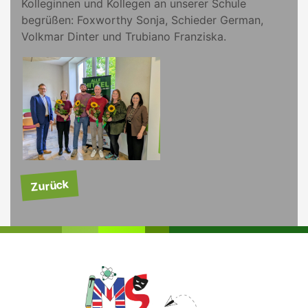
Kolleginnen und Kollegen an unserer Schule
begrüßen: Foxworthy Sonja, Schieder German,
Volkmar Dinter und Trubiano Franziska.
Zurück