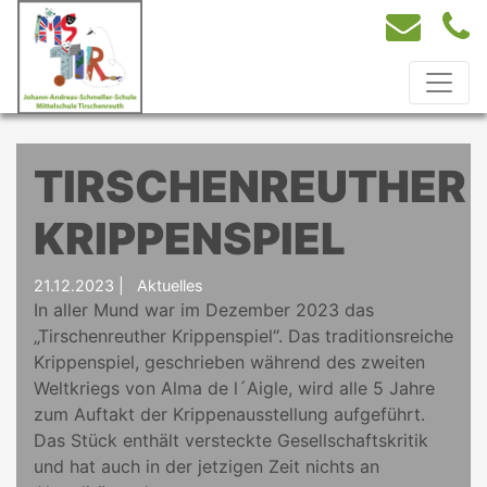
TIRSCHENREUTHER
KRIPPENSPIEL
21.12.2023
|
Aktuelles
In aller Mund war im Dezember 2023 das
„Tirschenreuther Krippenspiel“. Das traditionsreiche
Krippenspiel, geschrieben während des zweiten
Weltkriegs von Alma de l´Aigle, wird alle 5 Jahre
zum Auftakt der Krippenausstellung aufgeführt.
Das Stück enthält versteckte Gesellschaftskritik
und hat auch in der jetzigen Zeit nichts an