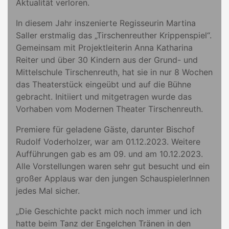
Aktualität verloren.
In diesem Jahr inszenierte Regisseurin Martina
Saller erstmalig das „Tirschenreuther Krippenspiel“.
Gemeinsam mit Projektleiterin Anna Katharina
Reiter und über 30 Kindern aus der Grund- und
Mittelschule Tirschenreuth, hat sie in nur 8 Wochen
das Theaterstück eingeübt und auf die Bühne
gebracht. Initiiert und mitgetragen wurde das
Vorhaben vom Modernen Theater Tirschenreuth.
Premiere für geladene Gäste, darunter Bischof
Rudolf Voderholzer, war am 01.12.2023. Weitere
Aufführungen gab es am 09. und am 10.12.2023.
Alle Vorstellungen waren sehr gut besucht und ein
großer Applaus war den jungen SchauspielerInnen
jedes Mal sicher.
„Die Geschichte packt mich noch immer und ich
hatte beim Tanz der Engelchen Tränen in den